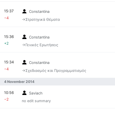
15:37
Constantina
−4
→‎Στρατηγικά Θέματα
15:36
Constantina
+2
→‎Γενικές Ερωτήσεις
15:34
Constantina
−4
→‎Σχεδιασμός και Προγραμματισμός
4 November 2014
10:56
Saviach
−2
no edit summary